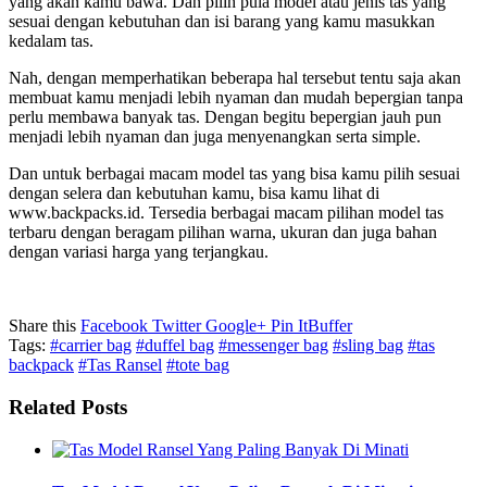
yang akan kamu bawa. Dan pilih pula model atau jenis tas yang
sesuai dengan kebutuhan dan isi barang yang kamu masukkan
kedalam tas.
Nah, dengan memperhatikan beberapa hal tersebut tentu saja akan
membuat kamu menjadi lebih nyaman dan mudah bepergian tanpa
perlu membawa banyak tas. Dengan begitu bepergian jauh pun
menjadi lebih nyaman dan juga menyenangkan serta simple.
Dan untuk berbagai macam model tas yang bisa kamu pilih sesuai
dengan selera dan kebutuhan kamu, bisa kamu lihat di
www.backpacks.id. Tersedia berbagai macam pilihan model tas
terbaru dengan beragam pilihan warna, ukuran dan juga bahan
dengan variasi harga yang terjangkau.
Share this
Facebook
Twitter
Google+
Pin It
Buffer
Tags:
#carrier bag
#duffel bag
#messenger bag
#sling bag
#tas
backpack
#Tas Ransel
#tote bag
Related Posts