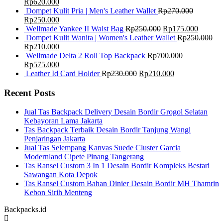
Rp
620.000
Dompet Kulit Pria | Men's Leather Wallet
Rp
270.000
Rp
250.000
Wellmade Yankee II Waist Bag
Rp
250.000
Rp
175.000
Dompet Kulit Wanita | Women's Leather Wallet
Rp
250.000
Rp
210.000
Wellmade Delta 2 Roll Top Backpack
Rp
700.000
Rp
575.000
Leather Id Card Holder
Rp
230.000
Rp
210.000
Recent Posts
Jual Tas Backpack Delivery Desain Bordir Grogol Selatan
Kebayoran Lama Jakarta
Tas Backpack Terbaik Desain Bordir Tanjung Wangi
Penjaringan Jakarta
Jual Tas Selempang Kanvas Suede Cluster Garcia
Modernland Cipete Pinang Tangerang
Tas Ransel Custom 3 In 1 Desain Bordir Kompleks Bestari
Sawangan Kota Depok
Tas Ransel Custom Bahan Dinier Desain Bordir MH Thamrin
Kebon Sirih Menteng
Backpacks.id