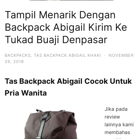
Tampil Menarik Dengan
Backpack Abigail Kirim Ke
Tukad Buaji Denpasar
BACKPACKS
,
TAS BACKPACK ABIGAIL KHAKI
·
NOVEMBER
29, 2018
Tas Backpack Abigail Cocok Untuk
Pria Wanita
Jika pada
review
lainnya kami
membahas