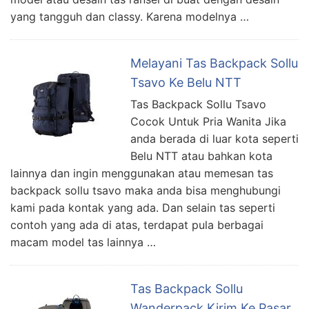
yang tangguh dan classy. Karena modelnya …
Melayani Tas Backpack Sollu
Tsavo Ke Belu NTT
Tas Backpack Sollu Tsavo
Cocok Untuk Pria Wanita Jika
anda berada di luar kota seperti
Belu NTT atau bahkan kota
lainnya dan ingin menggunakan atau memesan tas
backpack sollu tsavo maka anda bisa menghubungi
kami pada kontak yang ada. Dan selain tas seperti
contoh yang ada di atas, terdapat pula berbagai
macam model tas lainnya …
Tas Backpack Sollu
Wanderpack Kirim Ke Pasar