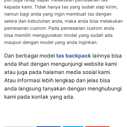
kepada kami. Tidak hanya tas yang sudah siap kirim,
namun bagi anda yang ingin membuat tas dengan
selera dan kebutuhan anda, maka anda bisa melakukan
pemesanan custom. Pada pemesanan custom anda
bisa memilih menggunakan model yang sudah ada
maupun dengan model yang anda inginkan.
Dan berbagai model
tas backpack
lainnya bisa
anda lihat dengan mengunjungi website kami
atau juga pada halaman media sosial kami.
Atau informasi lebih lengkap dan jelas bisa
anda langsung tanyakan dengan menghubungi
kami pada kontak yang ada.