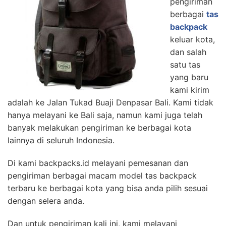
pengiriman
berbagai
tas
backpack
keluar kota,
dan salah
satu tas
yang baru
kami kirim
adalah ke Jalan T
ukad Buaji Denpasar Bali. Kami tidak
hanya melayani ke Bali saja, namun kami juga telah
banyak melakukan pengiriman ke berbagai kota
lainnya di seluruh Indonesia.
Di kami backpacks.id melayani pemesanan dan
pengiriman berbagai macam model tas backpack
terbaru ke berbagai kota yang bisa anda pilih sesuai
dengan selera anda.
Dan untuk pengiriman kali ini, kami melayani