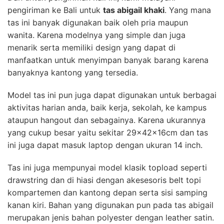
pengiriman ke Bali untuk
tas abigail khaki
. Yang mana
tas ini banyak digunakan baik oleh pria maupun
wanita. Karena modelnya yang simple dan juga
menarik serta memiliki design yang dapat di
manfaatkan untuk menyimpan banyak barang karena
banyaknya kantong yang tersedia.
Model tas ini pun juga dapat digunakan untuk berbagai
aktivitas harian anda, baik kerja, sekolah, ke kampus
ataupun hangout dan sebagainya. Karena ukurannya
yang cukup besar yaitu sekitar 29x42x16cm dan tas
ini juga dapat masuk laptop dengan ukuran 14 inch.
Tas ini juga mempunyai model klasik topload seperti
drawstring dan di hiasi dengan akesesoris belt topi
kompartemen dan kantong depan serta sisi samping
kanan kiri. Bahan yang digunakan pun pada tas abigail
merupakan jenis bahan polyester dengan leather satin.