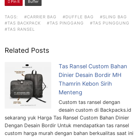
Pin It
Buffer
TAGS:
#CARRIER BAG
#DUFFLE BAG
#SLING BAG
#TAS BACKPACK
#TAS PINGGANG
#TAS PUNGGUNG
#TAS RANSEL
Related Posts
Tas Ransel Custom Bahan
Dinier Desain Bordir MH
Thamrin Kebon Sirih
Menteng
Custom tas ransel dengan
desain custom di Backpacks.id
sekarang yuk Harga Tas Ransel Custom Bahan Dinier
Dengan Desain Bordir Untuk mendapatkan tas ransel
custom harga murah dengan bahan berkualitas saat ini