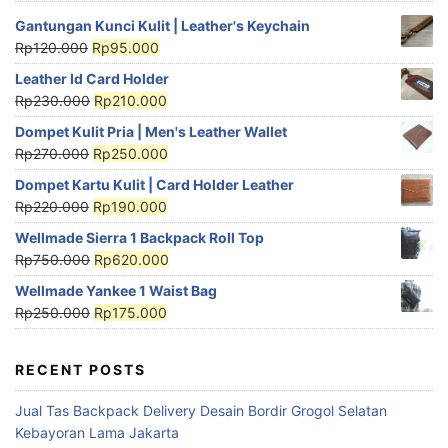
Gantungan Kunci Kulit | Leather's Keychain
Rp
120.000
Rp
95.000
Leather Id Card Holder
Rp
230.000
Rp
210.000
Dompet Kulit Pria | Men's Leather Wallet
Rp
270.000
Rp
250.000
Dompet Kartu Kulit | Card Holder Leather
Rp
220.000
Rp
190.000
Wellmade Sierra 1 Backpack Roll Top
Rp
750.000
Rp
620.000
Wellmade Yankee 1 Waist Bag
Rp
250.000
Rp
175.000
RECENT POSTS
Jual Tas Backpack Delivery Desain Bordir Grogol Selatan
Kebayoran Lama Jakarta