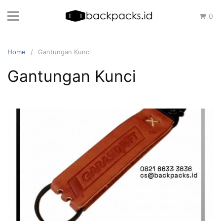
Skip
0
to
content
Home
Gantungan Kunci
Gantungan Kunci