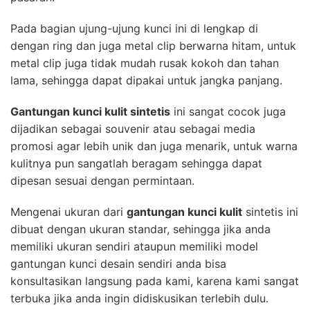
Pada bagian ujung-ujung kunci ini di lengkap di
dengan ring dan juga metal clip berwarna hitam, untuk
metal clip juga tidak mudah rusak kokoh dan tahan
lama, sehingga dapat dipakai untuk jangka panjang.
Gantungan kunci kulit sintetis
ini sangat cocok juga
dijadikan sebagai souvenir atau sebagai media
promosi agar lebih unik dan juga menarik, untuk warna
kulitnya pun sangatlah beragam sehingga dapat
dipesan sesuai dengan permintaan.
Mengenai ukuran dari
gantungan kunci kulit
sintetis ini
dibuat dengan ukuran standar, sehingga jika anda
memiliki ukuran sendiri ataupun memiliki model
gantungan kunci desain sendiri anda bisa
konsultasikan langsung pada kami, karena kami sangat
terbuka jika anda ingin didiskusikan terlebih dulu.