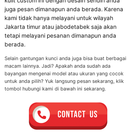
kulit custom ini dengan desain sendiri anda
juga pesan dimanapun anda berada. Karena
kami tidak hanya melayani untuk wilayah
Jakarta timur atau jabodetabek saja akan
tetapi melayani pesanan dimanapun anda
berada.
Selain gantungan kunci anda juga bisa buat berbagai
macam lainnya. Jadi? Apakah anda sudah ada
bayangan mengenai model atau ukuran yang cocok
untuk anda pilih? Yuk langsung pesan sekarang, klik
tombol hubungi kami di bawah ini sekarang.