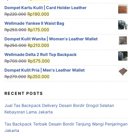
Dompet Kartu Kulit | Card Holder Leather
Rp
220.000
Rp
190.000
Wellmade Yankee II Waist Bag
Rp
250.000
Rp
175.000
Dompet Kulit Wanita | Women's Leather Wallet
Rp
250.000
Rp
210.000
Wellmade Delta 2 Roll Top Backpack
Rp
700.000
Rp
575.000
Dompet Kulit Pria | Men's Leather Wallet
Rp
270.000
Rp
250.000
RECENT POSTS
Jual Tas Backpack Delivery Desain Bordir Grogol Selatan
Kebayoran Lama Jakarta
Tas Backpack Terbaik Desain Bordir Tanjung Wangi Penjaringan
Jakarta