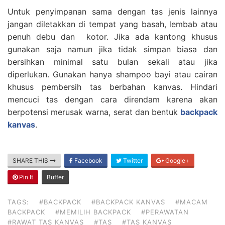
Untuk penyimpanan sama dengan tas jenis lainnya
jangan diletakkan di tempat yang basah, lembab atau
penuh debu dan kotor. Jika ada kantong khusus
gunakan saja namun jika tidak simpan biasa dan
bersihkan minimal satu bulan sekali atau jika
diperlukan. Gunakan hanya shampoo bayi atau cairan
khusus pembersih tas berbahan kanvas. Hindari
mencuci tas dengan cara direndam karena akan
berpotensi merusak warna, serat dan bentuk
backpack
kanvas
.
SHARE THIS
Facebook
Twitter
Google+
Pin It
Buffer
TAGS:
#BACKPACK
#BACKPACK KANVAS
#MACAM
BACKPACK
#MEMILIH BACKPACK
#PERAWATAN
#RAWAT TAS KANVAS
#TAS
#TAS KANVAS