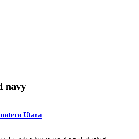
d navy
matera Utara
baru bisa anda pilih sesuai selera di www.backpacks.id