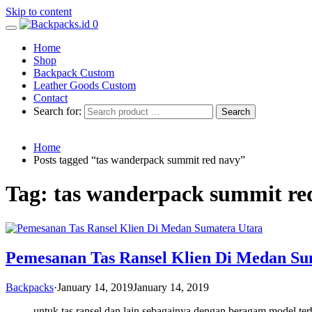
Skip to content
0
Home
Shop
Backpack Custom
Leather Goods Custom
Contact
Search for:
Home
Posts tagged “tas wanderpack summit red navy”
Tag: tas wanderpack summit re
Pemesanan Tas Ransel Klien Di Medan Su
Backpacks
·
January 14, 2019
January 14, 2019
untuk tas ransel dan lain sebagainya dengan beragam model ter