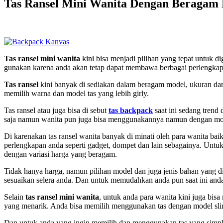
Tas Ransel Mini Wanita Dengan Beragam
Tas ransel mini wanita
kini bisa menjadi pilihan yang tepat untuk di
gunakan karena anda akan tetap dapat membawa berbagai perlengkap
Tas ransel
kini banyak di sediakan dalam beragam model, ukuran dan 
memilih warna dan model tas yang lebih girly.
Tas ransel atau juga bisa di sebut
tas backpack
saat ini sedang trend
saja namun wanita pun juga bisa menggunakannya namun dengan mod
Di karenakan tas ransel wanita banyak di minati oleh para wanita b
perlengkapan anda seperti gadget, dompet dan lain sebagainya. Unt
dengan variasi harga yang beragam.
Tidak hanya harga, namun pilihan model dan juga jenis bahan yang d
sesuaikan selera anda. Dan untuk memudahkan anda pun saat ini and
Selain
tas ransel mini wanita
, untuk anda para wanita kini juga bisa
yang menarik. Anda bisa memilih menggunakan tas dengan model sling 
Dan untuk anda yang ingin memilih dan menggunakan tas yang simple