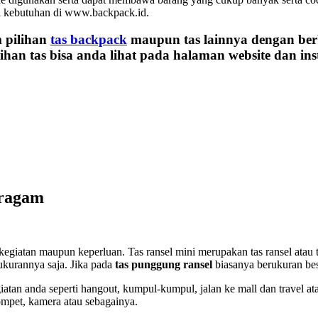
ai kebutuhan di www.backpack.id.
m pilihan
tas backpack
maupun tas lainnya dengan berb
han tas bisa anda lihat pada halaman website dan in
eragam
kegiatan maupun keperluan. Tas ransel mini merupakan tas ransel atau 
ukurannya saja. Jika pada
tas punggung ransel
biasanya berukuran besa
tan anda seperti hangout, kumpul-kumpul, jalan ke mall dan travel ata
ompet, kamera atau sebagainya.