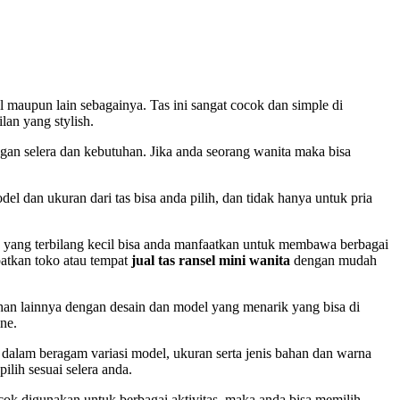
el maupun lain sebagainya. Tas ini sangat cocok dan simple di
an yang stylish.
gan selera dan kebutuhan. Jika anda seorang wanita maka bisa
 dan ukuran dari tas bisa anda pilih, dan tidak hanya untuk pria
a yang terbilang kecil bisa anda manfaatkan untuk membawa berbagai
atkan toko atau tempat
jual tas ransel mini wanita
dengan mudah
han lainnya dengan desain dan model yang menarik yang bisa di
ne.
ia dalam beragam variasi model, ukuran serta jenis bahan dan warna
lih sesuai selera anda.
k digunakan untuk berbagai aktivitas, maka anda bisa memilih