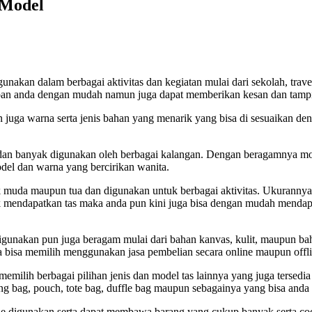
 Model
gunakan dalam berbagai aktivitas dan kegiatan mulai dari sekolah, trav
an anda dengan mudah namun juga dapat memberikan kesan dan tampil
juga warna serta jenis bahan yang menarik yang bisa di sesuaikan den
 dan banyak digunakan oleh berbagai kalangan. Dengan beragamnya model
el dan warna yang bercirikan wanita.
aik muda maupun tua dan digunakan untuk berbagai aktivitas. Ukuranny
uk mendapatkan tas maka anda pun kini juga bisa dengan mudah mendap
igunakan pun juga beragam mulai dari bahan kanvas, kulit, maupun ba
a bisa memilih menggunakan jasa pembelian secara online maupun offli
 memilih berbagai pilihan jenis dan model tas lainnya yang juga tersed
bag, pouch, tote bag, duffle bag maupun sebagainya yang bisa anda pi
 digunakan serta dapat membawa barang yang cukup banyak serta coco