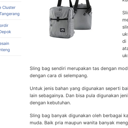
 Cluster
Sl
 Tangerang
me
ordir
sl
 Depok
uk
di
esain
at
nteng
uk
Sling bag sendiri merupakan tas dengan mod
dengan cara di selempang.
Untuk jenis bahan yang digunakan seperti ba
lain sebagainya. Dan bisa pula digunakan jeni
dengan kebutuhan.
Sling bag banyak digunakan oleh berbagai k
muda. Baik pria maupun wanita banyak men