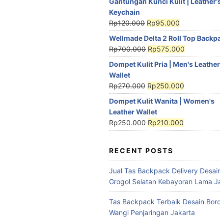
Gantungan Kunci Kulit | Leather'
Keychain
Rp
120.000
Rp
95.000
Wellmade Delta 2 Roll Top Backp
Rp
700.000
Rp
575.000
Dompet Kulit Pria | Men's Leather
Wallet
Rp
270.000
Rp
250.000
Dompet Kulit Wanita | Women's
Leather Wallet
Rp
250.000
Rp
210.000
RECENT POSTS
Jual Tas Backpack Delivery Desain
Grogol Selatan Kebayoran Lama J
Tas Backpack Terbaik Desain Bord
Wangi Penjaringan Jakarta