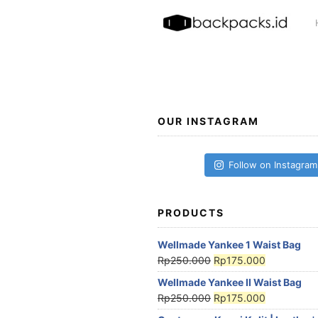
Skip
to
content
OUR INSTAGRAM
Follow on Instagram
PRODUCTS
Wellmade Yankee 1 Waist Bag
Rp
250.000
Rp
175.000
Wellmade Yankee II Waist Bag
Rp
250.000
Rp
175.000