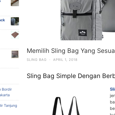
s
ack
Memilih Sling Bag Yang Sesu
SLING BAG
·
APRIL 1, 2018
Sling Bag Simple Dengan Ber
Sl
 Bordir
akarta
je
ba
ir Tanjung
be
ku