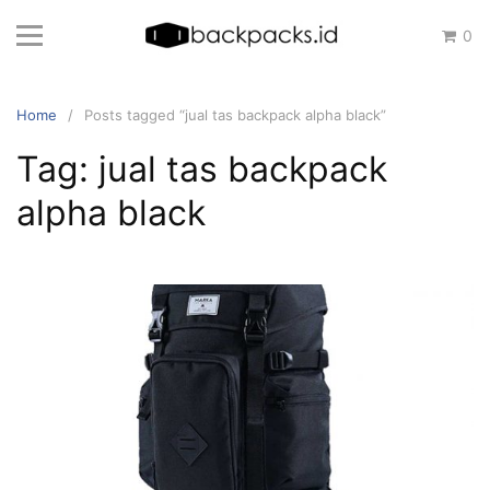
Skip
0
to
content
Home
Posts tagged “jual tas backpack alpha black”
Tag: jual tas backpack
alpha black