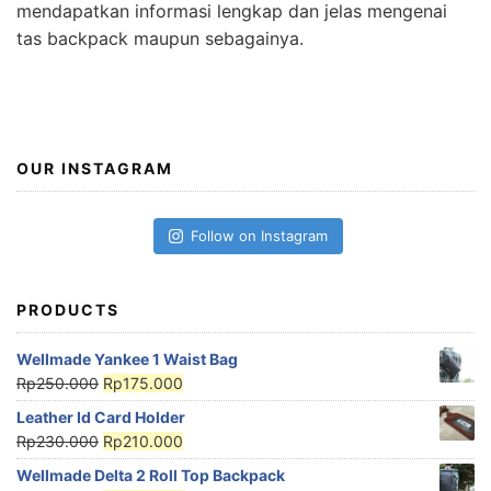
mendapatkan informasi lengkap dan jelas mengenai
tas backpack maupun sebagainya.
OUR INSTAGRAM
Follow on Instagram
PRODUCTS
Wellmade Yankee 1 Waist Bag
Rp
250.000
Rp
175.000
Leather Id Card Holder
Rp
230.000
Rp
210.000
Wellmade Delta 2 Roll Top Backpack