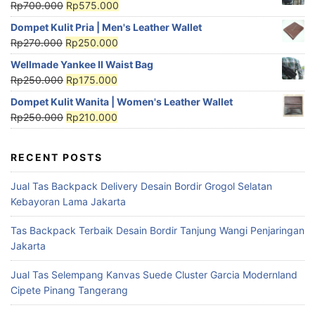
Rp
700.000
Rp
575.000
Dompet Kulit Pria | Men's Leather Wallet
Rp
270.000
Rp
250.000
Wellmade Yankee II Waist Bag
Rp
250.000
Rp
175.000
Dompet Kulit Wanita | Women's Leather Wallet
Rp
250.000
Rp
210.000
RECENT POSTS
Jual Tas Backpack Delivery Desain Bordir Grogol Selatan
Kebayoran Lama Jakarta
Tas Backpack Terbaik Desain Bordir Tanjung Wangi Penjaringan
Jakarta
Jual Tas Selempang Kanvas Suede Cluster Garcia Modernland
Cipete Pinang Tangerang