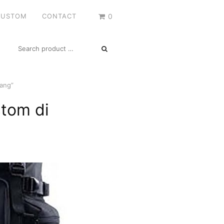
CUSTOM
CONTACT
0
SEARCH
FOR:
wang”
stom di