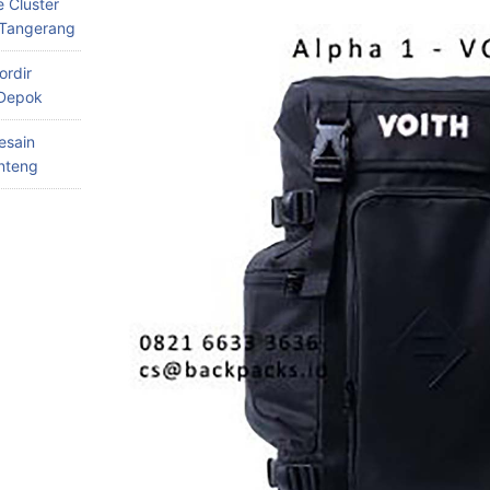
 Cluster
 Tangerang
ordir
 Depok
esain
nteng