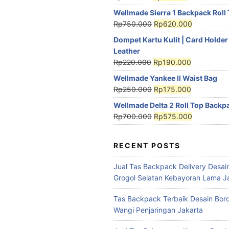
Wellmade Sierra 1 Backpack Roll
Rp
750.000
Rp
620.000
Dompet Kartu Kulit | Card Holder
Leather
Rp
220.000
Rp
190.000
Wellmade Yankee II Waist Bag
Rp
250.000
Rp
175.000
Wellmade Delta 2 Roll Top Backp
Rp
700.000
Rp
575.000
RECENT POSTS
Jual Tas Backpack Delivery Desain
Grogol Selatan Kebayoran Lama J
Tas Backpack Terbaik Desain Bord
Wangi Penjaringan Jakarta