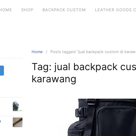
HOME
SHOP
BACKPACK CUSTOM
LEATHER GOODS 
Home
Posts tagged “jual backpack custom di kara
Tag: jual backpack cu
karawang
s