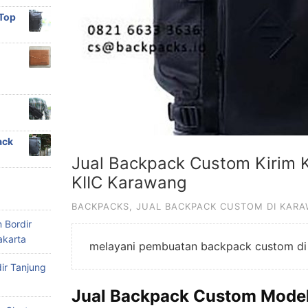
 Top
ack
Jual Backpack Custom Kirim 
KIIC Karawang
BACKPACKS
,
JUAL BACKPACK CUSTOM DI KAR
 Bordir
akarta
melayani pembuatan backpack custom di 
ir Tanjung
Jual Backpack Custom Model