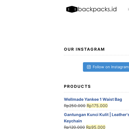
Skip
to
content
OUR INSTAGRAM
Follow on Instagram
PRODUCTS
Wellmade Yankee 1 Waist Bag
Rp
250.000
Rp
175.000
Gantungan Kunci Kulit | Leather'
Keychain
Rp
120.000
Rp
95.000