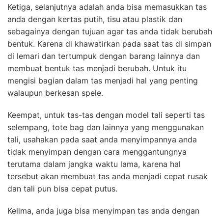
Ketiga, selanjutnya adalah anda bisa memasukkan tas
anda dengan kertas putih, tisu atau plastik dan
sebagainya dengan tujuan agar tas anda tidak berubah
bentuk. Karena di khawatirkan pada saat tas di simpan
di lemari dan tertumpuk dengan barang lainnya dan
membuat bentuk tas menjadi berubah. Untuk itu
mengisi bagian dalam tas menjadi hal yang penting
walaupun berkesan spele.
Keempat, untuk tas-tas dengan model tali seperti tas
selempang, tote bag dan lainnya yang menggunakan
tali, usahakan pada saat anda menyimpannya anda
tidak menyimpan dengan cara menggantungnya
terutama dalam jangka waktu lama, karena hal
tersebut akan membuat tas anda menjadi cepat rusak
dan tali pun bisa cepat putus.
Kelima, anda juga bisa menyimpan tas anda dengan