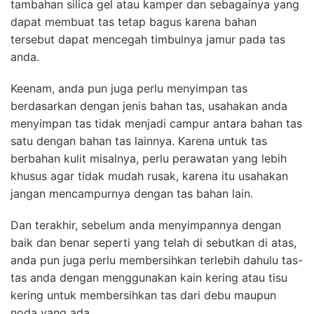
tambahan silica gel atau kamper dan sebagainya yang
dapat membuat tas tetap bagus karena bahan
tersebut dapat mencegah timbulnya jamur pada tas
anda.
Keenam, anda pun juga perlu menyimpan tas
berdasarkan dengan jenis bahan tas, usahakan anda
menyimpan tas tidak menjadi campur antara bahan tas
satu dengan bahan tas lainnya. Karena untuk tas
berbahan kulit misalnya, perlu perawatan yang lebih
khusus agar tidak mudah rusak, karena itu usahakan
jangan mencampurnya dengan tas bahan lain.
Dan terakhir, sebelum anda menyimpannya dengan
baik dan benar seperti yang telah di sebutkan di atas,
anda pun juga perlu membersihkan terlebih dahulu tas-
tas anda dengan menggunakan kain kering atau tisu
kering untuk membersihkan tas dari debu maupun
noda yang ada.