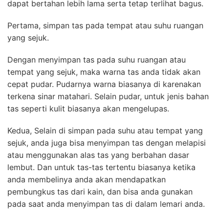
dapat bertahan lebih lama serta tetap terlihat bagus.
Pertama, simpan tas pada tempat atau suhu ruangan
yang sejuk.
Dengan menyimpan tas pada suhu ruangan atau
tempat yang sejuk, maka warna tas anda tidak akan
cepat pudar. Pudarnya warna biasanya di karenakan
terkena sinar matahari. Selain pudar, untuk jenis bahan
tas seperti kulit biasanya akan mengelupas.
Kedua, Selain di simpan pada suhu atau tempat yang
sejuk, anda juga bisa menyimpan tas dengan melapisi
atau menggunakan alas tas yang berbahan dasar
lembut. Dan untuk tas-tas tertentu biasanya ketika
anda membelinya anda akan mendapatkan
pembungkus tas dari kain, dan bisa anda gunakan
pada saat anda menyimpan tas di dalam lemari anda.