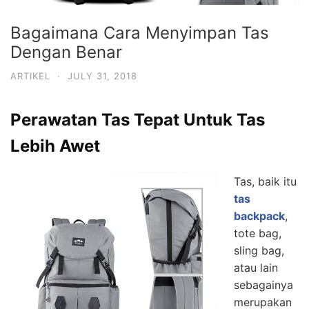
Bagaimana Cara Menyimpan Tas
Dengan Benar
ARTIKEL
·
JULY 31, 2018
Perawatan Tas Tepat Untuk Tas
Lebih Awet
Tas, baik itu
tas
backpack
,
tote bag,
sling bag,
atau lain
sebagainya
merupakan