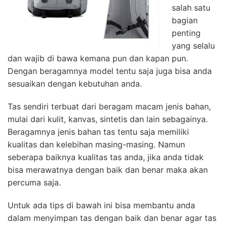
salah satu
bagian
penting
yang selalu
dan wajib di bawa kemana pun dan kapan pun.
Dengan beragamnya model tentu saja juga bisa anda
sesuaikan dengan kebutuhan anda.
Tas sendiri terbuat dari beragam macam jenis bahan,
mulai dari kulit, kanvas, sintetis dan lain sebagainya.
Beragamnya jenis bahan tas tentu saja memiliki
kualitas dan kelebihan masing-masing. Namun
seberapa baiknya kualitas tas anda, jika anda tidak
bisa merawatnya dengan baik dan benar maka akan
percuma saja.
Untuk ada tips di bawah ini bisa membantu anda
dalam menyimpan tas dengan baik dan benar agar tas