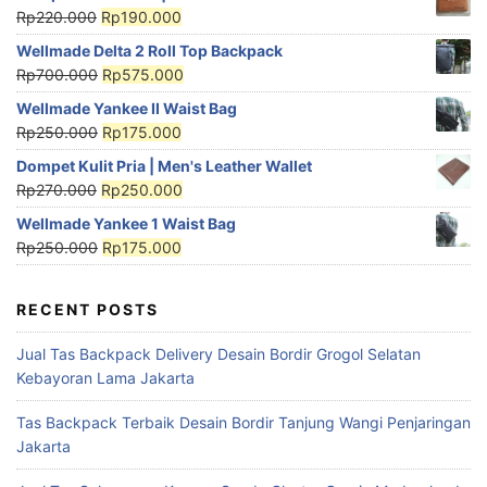
Rp
220.000
Rp
190.000
Wellmade Delta 2 Roll Top Backpack
Rp
700.000
Rp
575.000
Wellmade Yankee II Waist Bag
Rp
250.000
Rp
175.000
Dompet Kulit Pria | Men's Leather Wallet
Rp
270.000
Rp
250.000
Wellmade Yankee 1 Waist Bag
Rp
250.000
Rp
175.000
RECENT POSTS
Jual Tas Backpack Delivery Desain Bordir Grogol Selatan
Kebayoran Lama Jakarta
Tas Backpack Terbaik Desain Bordir Tanjung Wangi Penjaringan
Jakarta