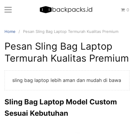
Skip
0
to
content
Home
Pesan Sling Bag Laptop Termurah Kualitas Premium
Pesan Sling Bag Laptop
Termurah Kualitas Premium
sling bag laptop lebih aman dan mudah di bawa
Sling Bag Laptop Model Custom
Sesuai Kebutuhan