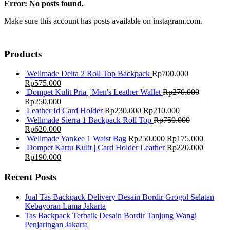
Error: No posts found.
Make sure this account has posts available on instagram.com.
Products
Wellmade Delta 2 Roll Top Backpack
Rp
700.000
Rp
575.000
Dompet Kulit Pria | Men's Leather Wallet
Rp
270.000
Rp
250.000
Leather Id Card Holder
Rp
230.000
Rp
210.000
Wellmade Sierra 1 Backpack Roll Top
Rp
750.000
Rp
620.000
Wellmade Yankee 1 Waist Bag
Rp
250.000
Rp
175.000
Dompet Kartu Kulit | Card Holder Leather
Rp
220.000
Rp
190.000
Recent Posts
Jual Tas Backpack Delivery Desain Bordir Grogol Selatan
Kebayoran Lama Jakarta
Tas Backpack Terbaik Desain Bordir Tanjung Wangi
Penjaringan Jakarta