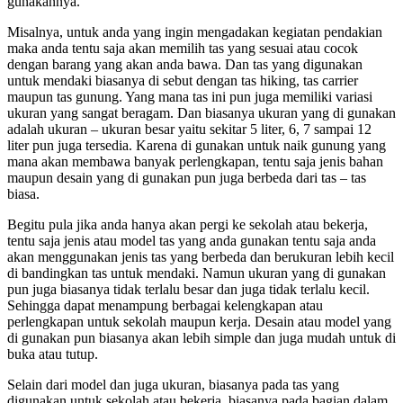
gunakannya.
Misalnya, untuk anda yang ingin mengadakan kegiatan pendakian
maka anda tentu saja akan memilih tas yang sesuai atau cocok
dengan barang yang akan anda bawa. Dan tas yang digunakan
untuk mendaki biasanya di sebut dengan tas hiking, tas carrier
maupun tas gunung. Yang mana tas ini pun juga memiliki variasi
ukuran yang sangat beragam. Dan biasanya ukuran yang di gunakan
adalah ukuran – ukuran besar yaitu sekitar 5 liter, 6, 7 sampai 12
liter pun juga tersedia. Karena di gunakan untuk naik gunung yang
mana akan membawa banyak perlengkapan, tentu saja jenis bahan
maupun desain yang di gunakan pun juga berbeda dari tas – tas
biasa.
Begitu pula jika anda hanya akan pergi ke sekolah atau bekerja,
tentu saja jenis atau model tas yang anda gunakan tentu saja anda
akan menggunakan jenis tas yang berbeda dan berukuran lebih kecil
di bandingkan tas untuk mendaki. Namun ukuran yang di gunakan
pun juga biasanya tidak terlalu besar dan juga tidak terlalu kecil.
Sehingga dapat menampung berbagai kelengkapan atau
perlengkapan untuk sekolah maupun kerja. Desain atau model yang
di gunakan pun biasanya akan lebih simple dan juga mudah untuk di
buka atau tutup.
Selain dari model dan juga ukuran, biasanya pada tas yang
digunakan untuk sekolah atau bekerja, biasanya pada bagian dalam